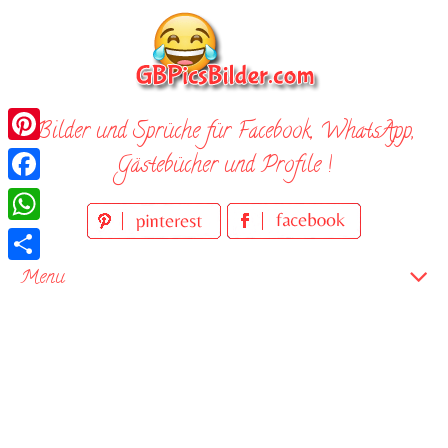
Skip
to
content
Bilder und Sprüche für Facebook, WhatsApp,
Pinterest
Gästebücher und Profile !
Facebook
WhatsApp
Teilen
Menu