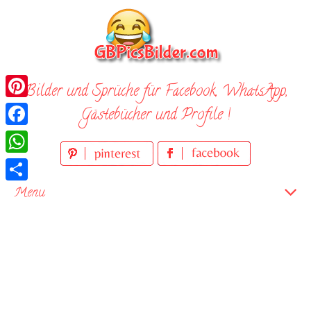
Skip
to
content
Bilder und Sprüche für Facebook, WhatsApp,
Pinterest
Gästebücher und Profile !
Facebook
WhatsApp
Teilen
Menu