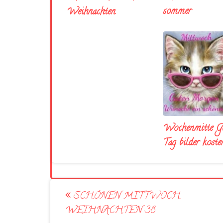
sommer
Weihnachten
Wochenmitte G
Tag bilder koste
Post
SCHÖNEN MITTWOCH
navigation
WEIHNACHTEN 38