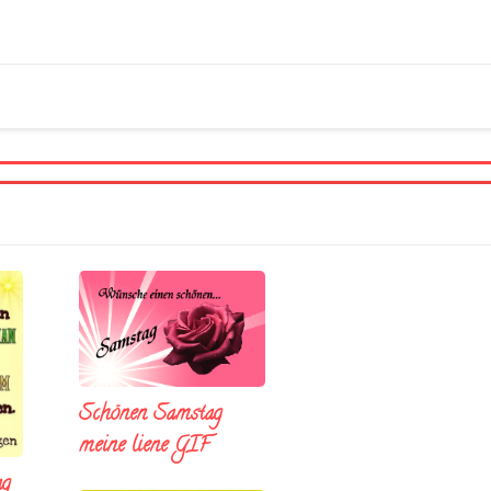
Schönen Samstag
meine liene GIF
ag