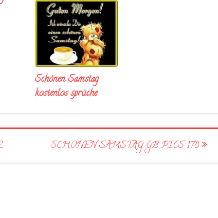
Schönen Samstag
kostenlos sprüche
2
SCHÖNEN SAMSTAG GB PICS 178