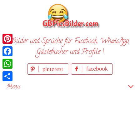
Skip
to
content
Bilder und Sprüche für Facebook, WhatsApp,
Pinterest
Gästebücher und Profile !
Facebook
WhatsApp
Teilen
Menu