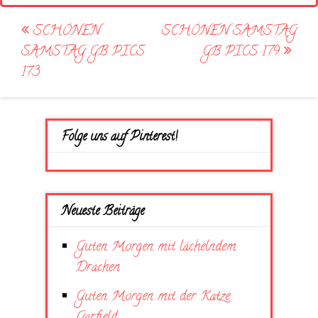
Post
SCHÖNEN
SCHÖNEN SAMSTAG
navigation
SAMSTAG GB PICS
GB PICS 179
173
Folge uns auf Pinterest!
Neueste Beiträge
Guten Morgen mit lächelndem
Drachen
Guten Morgen mit der Katze
Garfield