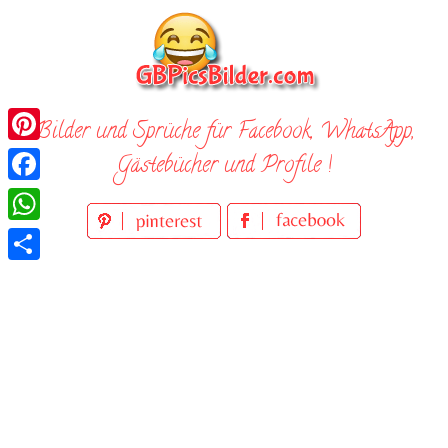
Skip
to
content
Bilder und Sprüche für Facebook, WhatsApp,
Pinterest
Gästebücher und Profile !
Facebook
WhatsApp
Teilen