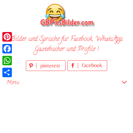
Skip
to
content
Bilder und Sprüche für Facebook, WhatsApp,
Pinterest
Gästebücher und Profile !
Facebook
WhatsApp
Teilen
Menu