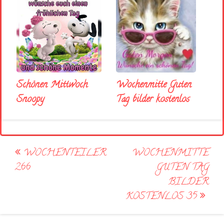
Schönen Mittwoch
Wochenmitte Guten
Snoopy
Tag bilder kostenlos
Post
WOCHENTEILER
WOCHENMITTE
navigation
266
GUTEN TAG
BILDER
KOSTENLOS 35